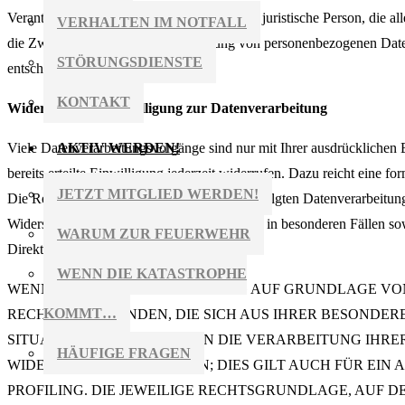
Verantwortliche Stelle ist die natürliche oder juristische Person, die 
VERHALTEN IM NOTFALL
die Zwecke und Mittel der Verarbeitung von personenbezogenen Date
STÖRUNGSDIENSTE
entscheidet.
KONTAKT
Widerruf Ihrer Einwilligung zur Datenverarbeitung
AKTIV WERDEN!
Viele Datenverarbeitungsvorgänge sind nur mit Ihrer ausdrücklichen 
bereits erteilte Einwilligung jederzeit widerrufen. Dazu reicht eine fo
JETZT MITGLIED WERDEN!
Die Rechtmäßigkeit der bis zum Widerruf erfolgten Datenverarbeitun
Widerspruchsrecht gegen die Datenerhebung in besonderen Fällen s
WARUM ZUR FEUERWEHR
Direktwerbung (Art. 21 DSGVO)
WENN DIE KATASTROPHE
WENN DIE DATENVERARBEITUNG AUF GRUNDLAGE VON ART
KOMMT…
RECHT, AUS GRÜNDEN, DIE SICH AUS IHRER BESONDER
SITUATION ERGEBEN, GEGEN DIE VERARBEITUNG IHR
HÄUFIGE FRAGEN
WIDERSPRUCH EINZULEGEN; DIES GILT AUCH FÜR EIN
PROFILING. DIE JEWEILIGE RECHTSGRUNDLAGE, AUF 