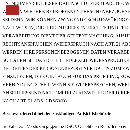
ENTNEHMEN SIE DIESER DATENSCHUTZERKLÄRUNG. WE
X
WERDEN WIR IHRE BETROFFENEN PERSONENBEZOGENE
SEI DENN, WIR KÖNNEN ZWINGENDE SCHUTZWÜRDIGE
NACHWEISEN, DIE IHRE INTERESSEN, RECHTE UND FRE
VERARBEITUNG DIENT DER GELTENDMACHUNG, AUSÜ
RECHTSANSPRÜCHEN (WIDERSPRUCH NACH ART. 21 ABS.
WERDEN IHRE PERSONENBEZOGENEN DATEN VERARBEI
SO HABEN SIE DAS RECHT, JEDERZEIT WIDERSPRUCH G
BETREFFENDER PERSONENBEZOGENER DATEN ZUM Z
EINZULEGEN; DIES GILT AUCH FÜR DAS PROFILING, S
VERBINDUNG STEHT. WENN SIE WIDERSPRECHEN, WE
ANSCHLIESSEND NICHT MEHR ZUM ZWECKE DER DIR
NACH ART. 21 ABS. 2 DSGVO).
Beschwerderecht bei der zuständigen Aufsichtsbehörde
Im Falle von Verstößen gegen die DSGVO steht den Betroffenen ein 