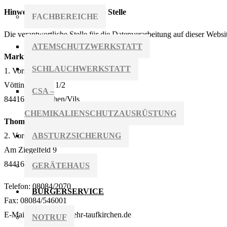
Hinweis zur verantwortlichen Stelle
FACHBEREICHE
Die verantwortliche Stelle für die Datenverarbeitung auf dieser Websit
ATEMSCHUTZWERKSTATT
Markus Pentek
SCHLAUCHWERKSTATT
1. Vorstand
Vöttinger Str. 8 1/2
CSA –
84416 Taufkirchen/Vils
CHEMIKALIENSCHUTZAUSRÜSTUNG
Thomas Pentek
ABSTURZSICHERUNG
2. Vorstand
Am Ziegelfeld 9
84416 Taufkirchen/Vils
GERÄTEHAUS
Telefon: 08084/2070
BÜRGERSERVICE
Fax: 08084/546001
E-Mail: info@feuerwehr-taufkirchen.de
NOTRUF