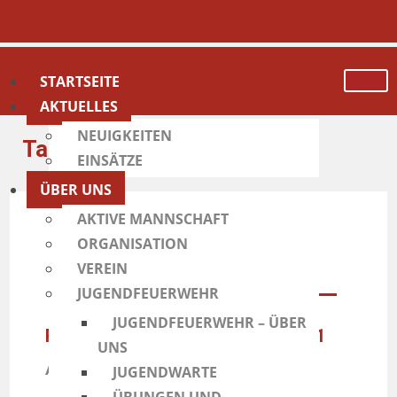
STARTSEITE
AKTUELLES
NEUIGKEITEN
Tanklöschfahrzeug
EINSÄTZE
ÜBER UNS
AKTIVE MANNSCHAFT
ORGANISATION
VEREIN
JUGENDFEUERWEHR
JUGENDFEUERWEHR – ÜBER
Rufname: Florian Taufkirchen 21/1
UNS
Abkürzung: TLF 3000
JUGENDWARTE