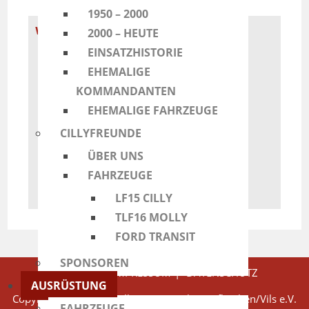
1950 – 2000
weitere Fahrzeuge
2000 – HEUTE
EINSATZHISTORIE
EHEMALIGE
KOMMANDANTEN
EHEMALIGE FAHRZEUGE
CILLYFREUNDE
ÜBER UNS
FAHRZEUGE
LF15 CILLY
TLF16 MOLLY
FORD TRANSIT
SPONSOREN
KONTAKT
IMPRESSUM
DATENSCHUTZ
AUSRÜSTUNG
Copyright 2026 - Freiwillige Feuerwehr Taufkirchen/Vils e.V.
FAHRZEUGE