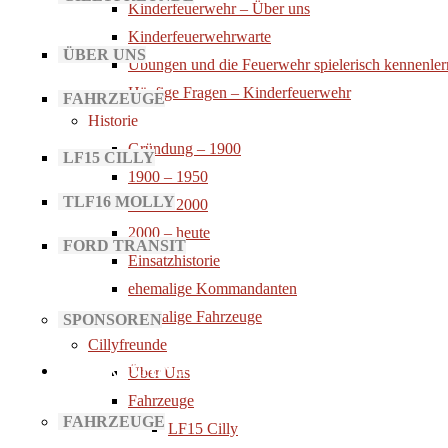
Kinderfeuerwehr – Über uns
Kinderfeuerwehrwarte
ÜBER UNS
Übungen und die Feuerwehr spielerisch kennenle
Häufige Fragen – Kinderfeuerwehr
FAHRZEUGE
Historie
Gründung – 1900
LF15 CILLY
1900 – 1950
TLF16 MOLLY
1950 – 2000
2000 – heute
FORD TRANSIT
Einsatzhistorie
ehemalige Kommandanten
ehemalige Fahrzeuge
SPONSOREN
Cillyfreunde
AUSRÜSTUNG
Über Uns
Fahrzeuge
FAHRZEUGE
LF15 Cilly