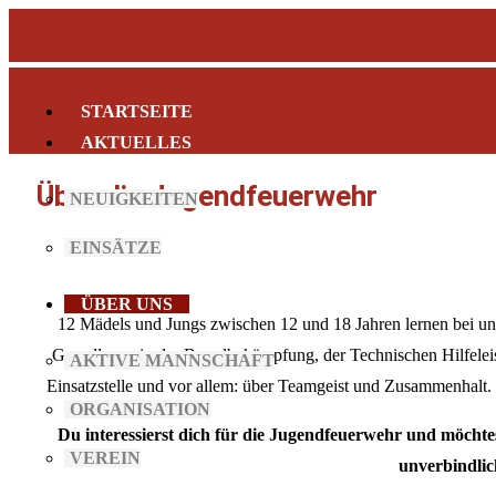
STARTSEITE
AKTUELLES
Über die Jugendfeuerwehr
NEUIGKEITEN
EINSÄTZE
ÜBER UNS
12 Mädels und Jungs zwischen 12 und 18 Jahren lernen bei un
Grundlagen in der Brandbekämpfung, der Technischen Hilfeleist
AKTIVE MANNSCHAFT
Einsatzstelle und vor allem: über Teamgeist und Zusammenhalt.
ORGANISATION
Du interessierst dich für die Jugendfeuerwehr und möcht
VEREIN
unverbindlic