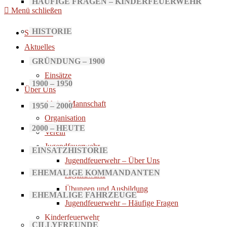
HÄUFIGE FRAGEN – KINDERFEUERWEHR
Menü schließen
HISTORIE
Startseite
Aktuelles
GRÜNDUNG – 1900
Neuigkeiten
Einsätze
1900 – 1950
Über Uns
Aktive Mannschaft
1950 – 2000
Organisation
2000 – HEUTE
Verein
Jugendfeuerwehr
EINSATZHISTORIE
Jugendfeuerwehr – Über Uns
EHEMALIGE KOMMANDANTEN
Jugendwarte
Übungen und Ausbildung
EHEMALIGE FAHRZEUGE
Jugendfeuerwehr – Häufige Fragen
Kinderfeuerwehr
CILLYFREUNDE