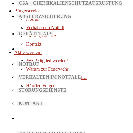
Gerätehaus
CSA – CHEMIKALIENSCHUTZAUSRÜSTUNG
Bürgerservice
ABSTURZSICHERUNG
Notruf
Verhalten im Notfall
GERÄTEHAUS
Störungsdienste
Kontakt
BÜRGERSERVICE
Aktiv werden!
Jetzt Mitglied werden!
NOTRUF
Warum zur Feuerwehr
VERHALTEN IM NOTFALL
Wenn die Katastrophe kommt…
Häufige Fragen
STÖRUNGSDIENSTE
KONTAKT
AKTIV WERDEN!