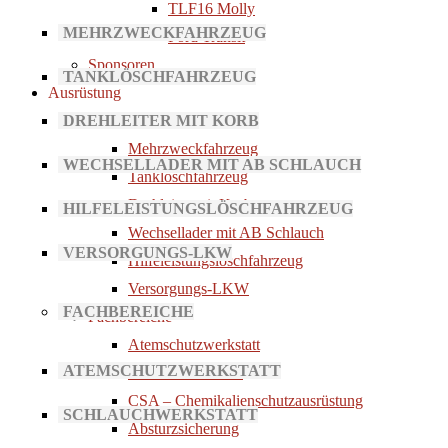
TLF16 Molly
MEHRZWECKFAHRZEUG
Ford Transit
Sponsoren
TANKLÖSCHFAHRZEUG
Ausrüstung
DREHLEITER MIT KORB
Fahrzeuge
Mehrzweckfahrzeug
WECHSELLADER MIT AB SCHLAUCH
Tanklöschfahrzeug
Drehleiter mit Korb
HILFELEISTUNGSLÖSCHFAHRZEUG
Wechsellader mit AB Schlauch
VERSORGUNGS-LKW
Hilfeleistungslöschfahrzeug
Versorgungs-LKW
FACHBEREICHE
Fachbereiche
Atemschutzwerkstatt
ATEMSCHUTZWERKSTATT
Schlauchwerkstatt
CSA – Chemikalienschutzausrüstung
SCHLAUCHWERKSTATT
Absturzsicherung