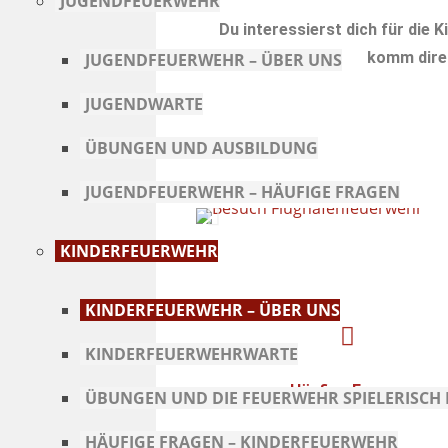
JUGENDFEUERWEHR
Du interessierst dich für die
komm direk
JUGENDFEUERWEHR – ÜBER UNS
JUGENDWARTE
ÜBUNGEN UND AUSBILDUNG
JUGENDFEUERWEHR – HÄUFIGE FRAGEN
KINDERFEUERWEHR
KINDERFEUERWEHR – ÜBER UNS
KINDERFEUERWEHRWARTE
Häufige Fragen
ÜBUNGEN UND DIE FEUERWEHR SPIELERISC
HÄUFIGE FRAGEN – KINDERFEUERWEHR