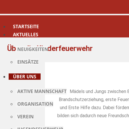
STARTSEITE
AKTUELLES
Über die Kinderfeuerwehr
NEUIGKEITEN
EINSÄTZE
ÜBER UNS
AKTIVE MANNSCHAFT
Mädels und Jungs zwischen 8 
Brandschutzerziehung, erste Feuer
ORGANISATION
und Erste Hilfe dazu. Dabei förde
bilden sich dadurch neue Freundsch
VEREIN