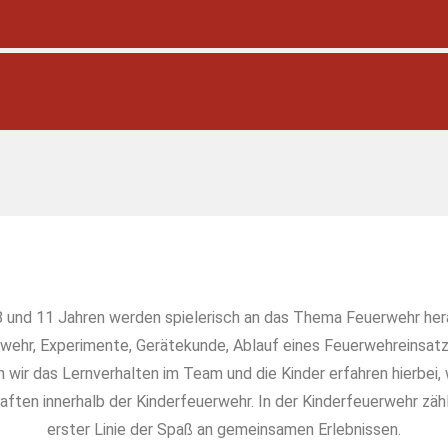
und 11 Jahren werden spielerisch an das Thema Feuerwehr hera
wehr, Experimente, Gerätekunde, Ablauf eines Feuerwehreinsatzes
rn wir das Lernverhalten im Team und die Kinder erfahren hierbe
aften innerhalb der Kinderfeuerwehr. In der Kinderfeuerwehr zäh
erster Linie der Spaß an gemeinsamen Erlebnissen.