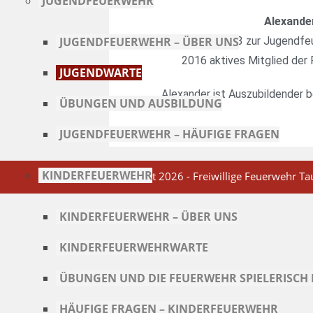
JUGENDFEUERWEHR
Alexande
JUGENDFEUERWEHR – ÜBER UNS
Alexander ist 2013 zur Jugendf
2016 aktives Mitglied der 
JUGENDWARTE
Alexander ist Auszubildender 
ÜBUNGEN UND AUSBILDUNG
JUGENDFEUERWEHR – HÄUFIGE FRAGEN
KINDERFEUERWEHR
Copyright 2026 - Freiwillige Feuerwehr Tau
KINDERFEUERWEHR – ÜBER UNS
KINDERFEUERWEHRWARTE
ÜBUNGEN UND DIE FEUERWEHR SPIELERISC
HÄUFIGE FRAGEN – KINDERFEUERWEHR