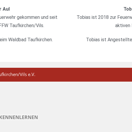
r Aul
Tob
euerwehr gekommen und seit
Tobias ist 2018 zur Feue
FFW Taufkirchen/Vils.
aktiven 
beim Waldbad Taufkirchen.
Tobias ist Angestellte
fkirchen/Vils e.V.
H KENNENLERNEN