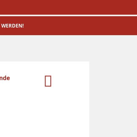
V WERDEN!
ende