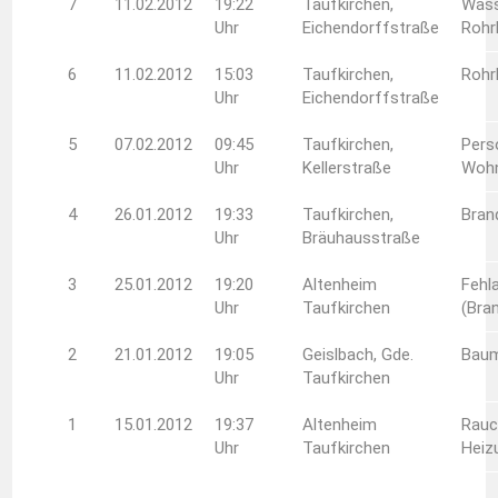
7
11.02.2012
19:22
Taufkirchen,
Wass
Uhr
Eichendorffstraße
Rohr
6
11.02.2012
15:03
Taufkirchen,
Rohr
Uhr
Eichendorffstraße
5
07.02.2012
09:45
Taufkirchen,
Perso
Uhr
Kellerstraße
Woh
4
26.01.2012
19:33
Taufkirchen,
Bran
Uhr
Bräuhausstraße
3
25.01.2012
19:20
Altenheim
Fehl
Uhr
Taufkirchen
(Bra
2
21.01.2012
19:05
Geislbach, Gde.
Baum
Uhr
Taufkirchen
1
15.01.2012
19:37
Altenheim
Rauc
Uhr
Taufkirchen
Heiz