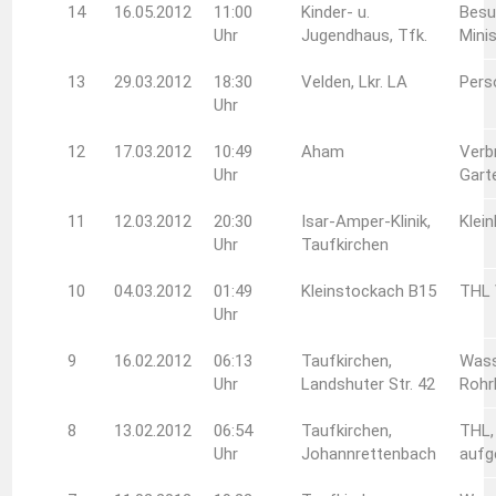
14
16.05.2012
11:00
Kinder- u.
Besu
Uhr
Jugendhaus, Tfk.
Mini
13
29.03.2012
18:30
Velden, Lkr. LA
Pers
Uhr
12
17.03.2012
10:49
Aham
Verb
Uhr
Gart
11
12.03.2012
20:30
Isar-Amper-Klinik,
Klei
Uhr
Taufkirchen
10
04.03.2012
01:49
Kleinstockach B15
THL 
Uhr
9
16.02.2012
06:13
Taufkirchen,
Wass
Uhr
Landshuter Str. 42
Rohr
8
13.02.2012
06:54
Taufkirchen,
THL,
Uhr
Johannrettenbach
auf