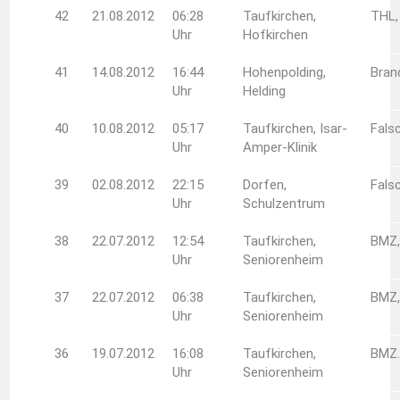
42
21.08.2012
06:28
Taufkirchen,
THL,
Uhr
Hofkirchen
41
14.08.2012
16:44
Hohenpolding,
Bran
Uhr
Helding
40
10.08.2012
05:17
Taufkirchen, Isar-
Fals
Uhr
Amper-Klinik
39
02.08.2012
22:15
Dorfen,
Fals
Uhr
Schulzentrum
38
22.07.2012
12:54
Taufkirchen,
BMZ,
Uhr
Seniorenheim
37
22.07.2012
06:38
Taufkirchen,
BMZ,
Uhr
Seniorenheim
36
19.07.2012
16:08
Taufkirchen,
BMZ.
Uhr
Seniorenheim