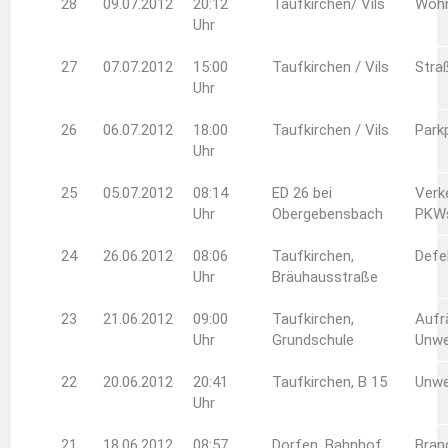
28
09.07.2012
20:12
Taufkirchen/ Vils
Woh
Uhr
27
07.07.2012
15:00
Taufkirchen / Vils
Stra
Uhr
26
06.07.2012
18:00
Taufkirchen / Vils
Park
Uhr
25
05.07.2012
08:14
ED 26 bei
Verk
Uhr
Obergebensbach
PKW
24
26.06.2012
08:06
Taufkirchen,
Defe
Uhr
Bräuhausstraße
23
21.06.2012
09:00
Taufkirchen,
Aufr
Uhr
Grundschule
Unwe
22
20.06.2012
20:41
Taufkirchen, B 15
Unwe
Uhr
21
18.06.2012
08:57
Dorfen, Bahnhof
Bran