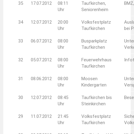
35
17.07.2012
08:11
Taufkirchen,
BMZ,
Uhr
Seniorenheim
34
12.07.2012
20:00
Volksfestplatz
Ausl
Uhr
Taufkirchen
bei 
33
06.07.2012
08:00
Busparkplatz
Unte
Uhr
Taufkirchen
Verk
32
05.07.2012
08:00
Feuerwehrhaus
Info
Uhr
Taufkirchen
31
08.06.2012
08:00
Moosen
Unte
Uhr
Kindergarten
Vers
30
12.07.2012
08:45
Taufkirchen bis
Bese
Uhr
Steinkirchen
29
11.07.2012
21:45
Volksfestplatz
Sich
Uhr
Taufkirchen
Volk