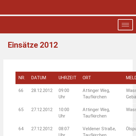
Einsätze 2012
NR.
DATUM
UHRZEIT
ORT
MEL
66
28.12.2012
09:00
Attinger Weg,
Wass
Uhr
Taufkirchen
Geb
65
27.12.2012
10:00
Attinger Weg,
Wass
Uhr
Taufkirchen
64
27.12.2012
08:07
Veldener Straße,
Ölsp
Uhr
Taufkirchen