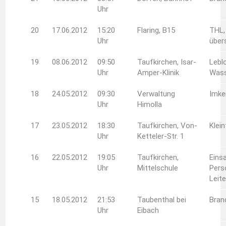
Uhr
20
17.06.2012
15:20
Flaring, B15
THL,
Uhr
über
19
08.06.2012
09:50
Taufkirchen, Isar-
Lebl
Uhr
Amper-Klinik
Was
18
24.05.2012
09:30
Verwaltung
Imke
Uhr
Himolla
17
23.05.2012
18:30
Taufkirchen, Von-
Klein
Uhr
Ketteler-Str. 1
16
22.05.2012
19:05
Taufkirchen,
Eins
Uhr
Mittelschule
Pers
Leit
15
18.05.2012
21:53
Taubenthal bei
Bran
Uhr
Eibach