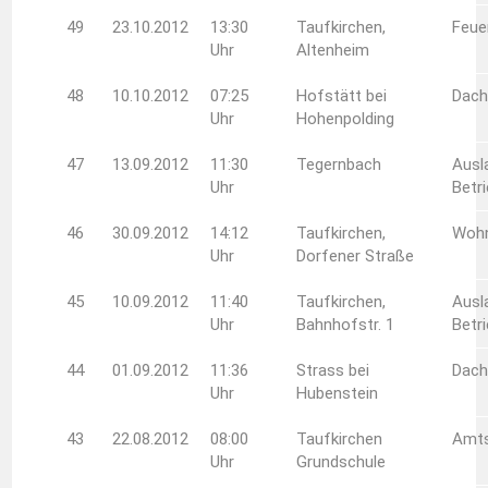
49
23.10.2012
13:30
Taufkirchen,
Feue
Uhr
Altenheim
48
10.10.2012
07:25
Hofstätt bei
Dach
Uhr
Hohenpolding
47
13.09.2012
11:30
Tegernbach
Ausl
Uhr
Betr
46
30.09.2012
14:12
Taufkirchen,
Woh
Uhr
Dorfener Straße
45
10.09.2012
11:40
Taufkirchen,
Ausl
Uhr
Bahnhofstr. 1
Betr
44
01.09.2012
11:36
Strass bei
Dach
Uhr
Hubenstein
43
22.08.2012
08:00
Taufkirchen
Amts
Uhr
Grundschule