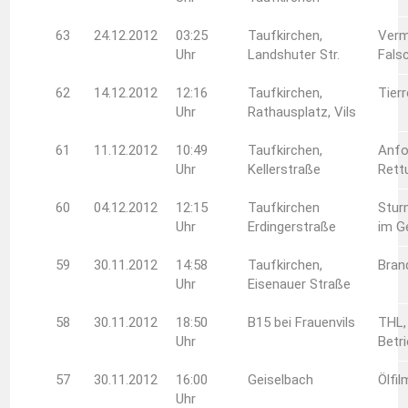
63
24.12.2012
03:25
Taufkirchen,
Verm
Uhr
Landshuter Str.
Fals
62
14.12.2012
12:16
Taufkirchen,
Tier
Uhr
Rathausplatz, Vils
61
11.12.2012
10:49
Taufkirchen,
Anfo
Uhr
Kellerstraße
Rett
60
04.12.2012
12:15
Taufkirchen
Stur
Uhr
Erdingerstraße
im G
59
30.11.2012
14:58
Taufkirchen,
Bran
Uhr
Eisenauer Straße
58
30.11.2012
18:50
B15 bei Frauenvils
THL,
Uhr
Betr
57
30.11.2012
16:00
Geiselbach
Ölfi
Uhr