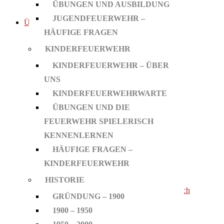
ÜBUNGEN UND AUSBILDUNG
Einsätze
JUGENDFEUERWEHR –
Über Uns
HÄUFIGE FRAGEN
Aktive Mannschaft
KINDERFEUERWEHR
Organisation
Verein
KINDERFEUERWEHR – ÜBER
Jugendfeuerwehr
UNS
Jugendfeuerwehr – Über Uns
KINDERFEUERWEHRWARTE
Jugendwarte
ÜBUNGEN UND DIE
Übungen und Ausbildung
FEUERWEHR SPIELERISCH
Jugendfeuerwehr – Häufige Fragen
KENNENLERNEN
Kinderfeuerwehr
HÄUFIGE FRAGEN –
Kinderfeuerwehr – Über uns
KINDERFEUERWEHR
Kinderfeuerwehrwarte
HISTORIE
Übungen und die Feuerwehr spielerisch
GRÜNDUNG – 1900
kennenlernen
1900 – 1950
Häufige Fragen – Kinderfeuerwehr