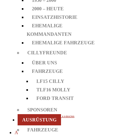
1950 – 2000
Historie
2000 – HEUTE
Gründung – 1900
EINSATZHISTORIE
1900 – 1950
EHEMALIGE
1950 – 2000
KOMMANDANTEN
2000 – heute
EHEMALIGE FAHRZEUGE
Einsatzhistorie
CILLYFREUNDE
ehemalige Kommandanten
ÜBER UNS
ehemalige Fahrzeuge
FAHRZEUGE
Cillyfreunde
LF15 CILLY
Über Uns
TLF16 MOLLY
Fahrzeuge
FORD TRANSIT
LF15 Cilly
TLF16 Molly
SPONSOREN
Ford Transit
AUSRÜSTUNG
Sponsoren
FAHRZEUGE
Ausrüstung