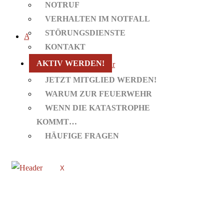
NOTRUF
Störungsdienste
VERHALTEN IM NOTFALL
Kontakt
STÖRUNGSDIENSTE
Aktiv werden!
KONTAKT
Jetzt Mitglied werden!
AKTIV WERDEN!
Warum zur Feuerwehr
Wenn die Katastrophe kommt…
JETZT MITGLIED WERDEN!
Häufige Fragen
WARUM ZUR FEUERWEHR
WENN DIE KATASTROPHE
KOMMT…
HÄUFIGE FRAGEN
X