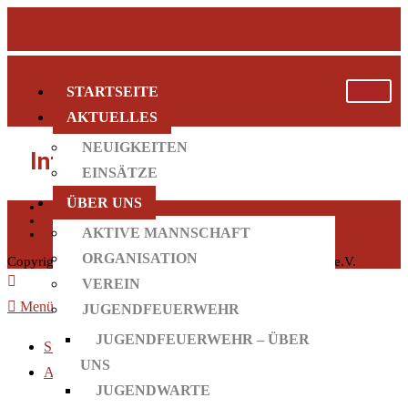
STARTSEITE
AKTUELLES
NEUIGKEITEN
Informationen
EINSÄTZE
ÜBER UNS
KONTAKT
IMPRESSUM
AKTIVE MANNSCHAFT
DATENSCHUTZ
ORGANISATION
Copyright 2026 - Freiwillige Feuerwehr Taufkirchen/Vils e.V.
VEREIN
Menü schließen
JUGENDFEUERWEHR
JUGENDFEUERWEHR – ÜBER
Startseite
UNS
Aktuelles
JUGENDWARTE
Neuigkeiten