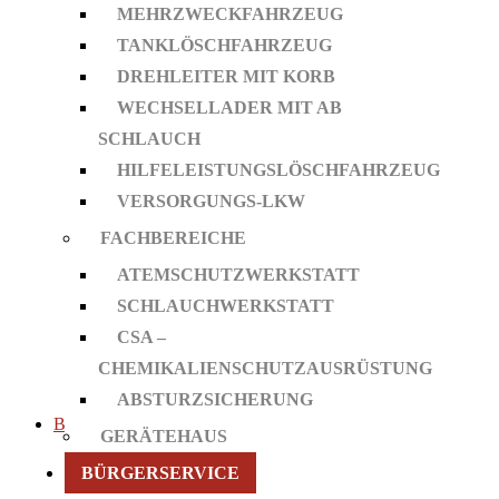
MEHRZWECKFAHRZEUG
Fahrzeuge
TANKLÖSCHFAHRZEUG
Mehrzweckfahrzeug
DREHLEITER MIT KORB
Tanklöschfahrzeug
WECHSELLADER MIT AB
Drehleiter mit Korb
SCHLAUCH
Wechsellader mit AB Schlauch
HILFELEISTUNGSLÖSCHFAHRZEUG
Hilfeleistungslöschfahrzeug
VERSORGUNGS-LKW
Versorgungs-LKW
Fachbereiche
FACHBEREICHE
Atemschutzwerkstatt
ATEMSCHUTZWERKSTATT
Schlauchwerkstatt
SCHLAUCHWERKSTATT
CSA – Chemikalienschutzausrüstung
CSA –
Absturzsicherung
CHEMIKALIENSCHUTZAUSRÜSTUNG
Gerätehaus
ABSTURZSICHERUNG
Bürgerservice
GERÄTEHAUS
Notruf
BÜRGERSERVICE
Verhalten im Notfall