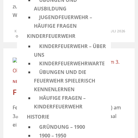
ÜBUNGEN UND
zu unserem traditionellen Weißbier- &
AUSBILDUNG
Weißwurst-Frühschoppen ein.
JUGENDFEUERWEHR –
HÄUFIGE FRAGEN
KOMMENTARE DEAKTIVIERT
30. JULI 2026
KINDERFEUERWEHR
KINDERFEUERWEHR – ÜBER
UNS
KINDERFEUERWEHRWARTE
ÜBUNGEN UND DIE
FEUERWEHR SPIELERISCH
NEUIGKEIT
/
VERANSTALTUNG
KENNENLERNEN
Feiern am 3. Oktober
HÄUFIGE FRAGEN –
KINDERFEUERWEHR
Feiern mit der Feuerwehr Taufkirchen (Vils) am
3. Oktober! Wir laden euch in den Bürgersaal
HISTORIE
ein.
GRÜNDUNG – 1900
1900 – 1950