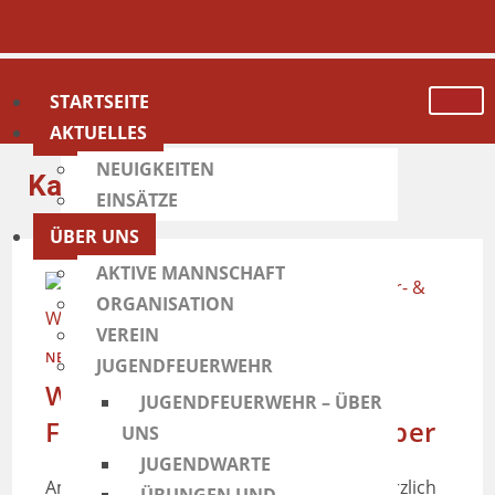
STARTSEITE
AKTUELLES
NEUIGKEITEN
Kategorie:
Veranstaltung
EINSÄTZE
ÜBER UNS
AKTIVE MANNSCHAFT
ORGANISATION
VEREIN
NEUES AUS DEM VEREIN
/
VERANSTALTUNG
JUGENDFEUERWEHR
Weißbier- & Weißwurst-
JUGENDFEUERWEHR – ÜBER
Frühschoppen am 3. Oktober
UNS
JUGENDWARTE
Am Samstag, den 3. Oktober, laden wir herzlich