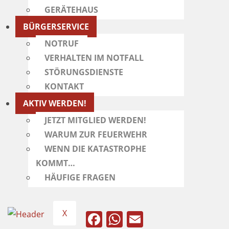
GERÄTEHAUS
BÜRGERSERVICE
NOTRUF
VERHALTEN IM NOTFALL
STÖRUNGSDIENSTE
KONTAKT
AKTIV WERDEN!
JETZT MITGLIED WERDEN!
WARUM ZUR FEUERWEHR
WENN DIE KATASTROPHE
KOMMT…
HÄUFIGE FRAGEN
X
F
W
E
a
h
m