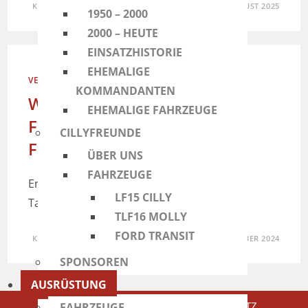
KOMMENTARE DEAKTIVIERT
1. AUGUST 2025
1950 – 2000
2000 – HEUTE
EINSATZHISTORIE
EHEMALIGE
VERANSTALTUNG
KOMMANDANTEN
Weißbier und Weißwurst
EHEMALIGE FAHRZEUGE
Frühschoppen mit
CILLYFREUNDE
Fahrzeugweihe
ÜBER UNS
FAHRZEUGE
Endlich gehts wieder los! Die FFW
LF15 CILLY
Taufkirchen/Vils lädt ein zum…
TLF16 MOLLY
FORD TRANSIT
KOMMENTARE DEAKTIVIERT
10. SEPTEMBER 2024
SPONSOREN
AUSRÜSTUNG
KONTAKT
IMPRESSUM
DATENSCHUTZ
FAHRZEUGE