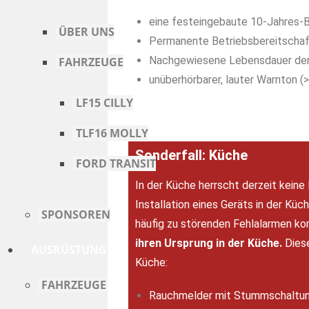
eine festeingebaute 10-Jahres-B
ÜBER UNS
Permanente Betriebsbereitscha
Nachgewiesene Lebensdauer der 
FAHRZEUGE
unüberhörbarer, lauter Warnton (>
LF15 CILLY
TLF16 MOLLY
Sonderfall: Küche
FORD TRANSIT
In der Küche herrscht derzeit keine 
Installation eines Geräts in der Kü
SPONSOREN
häufig zu störenden Fehlalarmen k
ihren Ursprung in der Küche.
Dies
AUSRÜSTUNG
Küche:
FAHRZEUGE
Rauchmelder mit Stummschaltung