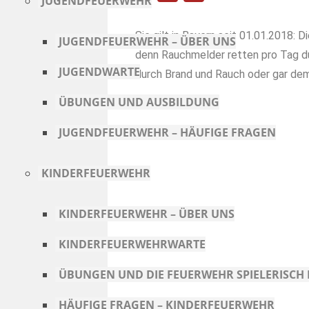
JUGENDFEUERWEHR
a
h
m
c
a
a
Sie gilt in Bayern seit 01.01.2018: 
JUGENDFEUERWEHR – ÜBER UNS
e
t
i
denn Rauchmelder retten pro Tag d
JUGENDWARTE
b
s
l
durch Brand und Rauch oder gar de
o
A
ÜBUNGEN UND AUSBILDUNG
o
p
JUGENDFEUERWEHR – HÄUFIGE FRAGEN
k
p
KINDERFEUERWEHR
KINDERFEUERWEHR – ÜBER UNS
KINDERFEUERWEHRWARTE
ÜBUNGEN UND DIE FEUERWEHR SPIELERISC
HÄUFIGE FRAGEN – KINDERFEUERWEHR