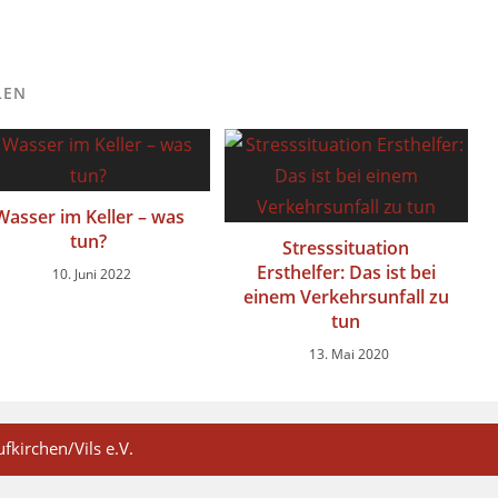
LEN
Wasser im Keller – was
tun?
Stresssituation
Ersthelfer: Das ist bei
10. Juni 2022
einem Verkehrsunfall zu
tun
13. Mai 2020
fkirchen/Vils e.V.