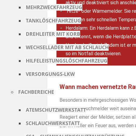
aktiv und deaktiviert sich ansch
MEHRZWECKFAHRZEUG
Hitze- oder Wärmemelder: Sie r
auf einen sehr schnellen Temper
TANKLÖSCHFAHRZEUG
Herdalarm: Ein Herdalarm kann z
DREHLEITER MIT KORB
und erkennt, wenn die Herdplatte
Herd zu heiß wird. Zudem ist er 
WECHSELLADER MIT AB SCHLAUCH
so im Notfall deaktivieren.
HILFELEISTUNGSLÖSCHFAHRZEUG
VERSORGUNGS-LKW
Wann machen vernetzte Ra
FACHBEREICHE
Besonders in mehrgeschossigen Woh
somit die Rauchmelder weit auseinan
ATEMSCHUTZWERKSTATT
Reagiert einer der Melder, setzen al
SCHLAUCHWERKSTATT
z.B. im Keller ein Feuer aus, werden