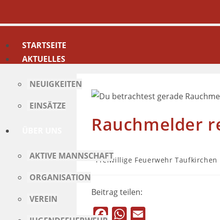
STARTSEITE
AKTUELLES
NEUIGKEITEN
EINSÄTZE
Rauchmelder r
ÜBER UNS
AKTIVE MANNSCHAFT
Freiwillige Feuerwehr Taufkirchen
ORGANISATION
Beitrag teilen:
VEREIN
F
W
E