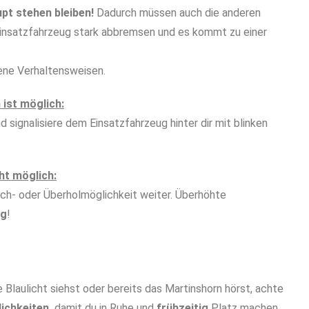
pt stehen bleiben!
Dadurch müssen auch die anderen
Einsatzfahrzeug stark abbremsen und es kommt zu einer
dene Verhaltensweisen.
ist möglich:
 signalisiere dem Einsatzfahrzeug hinter dir mit blinken
ht möglich:
ich- oder Überholmöglichkeit weiter. Überhöhte
ig
!
 Blaulicht siehst oder bereits das Martinshorn hörst, achte
ichkeiten,
damit du in Ruhe und
frühzeitig
Platz machen