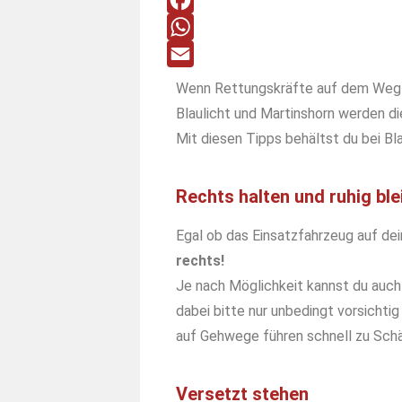
F
a
W
c
h
E
Wenn Rettungskräfte auf dem Weg z
e
a
m
Blaulicht und Martinshorn werden di
b
t
a
Mit diesen Tipps behältst du bei Bl
o
s
i
o
A
l
Rechts halten und ruhig ble
k
p
Egal ob das Einsatzfahrzeug auf de
p
rechts!
Je nach Möglichkeit kannst du auch
dabei bitte nur unbedingt vorsicht
auf Gehwege führen schnell zu Schä
Versetzt stehen