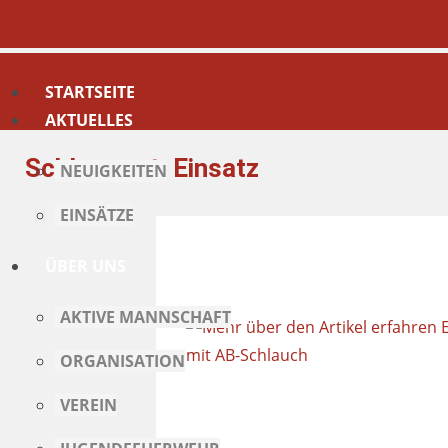
STARTSEITE
AKTUELLES
Schlagwort:
Einsatz
NEUIGKEITEN
EINSÄTZE
ÜBER UNS
AKTIVE MANNSCHAFT
ORGANISATION
VEREIN