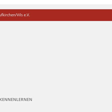
fkirchen/Vils e.V.
H KENNENLERNEN