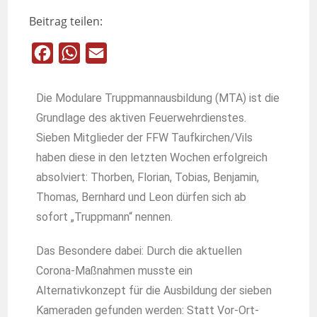
Beitrag teilen:
F
W
E
a
h
m
c
a
a
Die Modulare Truppmannausbildung (MTA) ist die
e
t
i
Grundlage des aktiven Feuerwehrdienstes.
b
s
l
Sieben Mitglieder der FFW Taufkirchen/Vils
haben diese in den letzten Wochen erfolgreich
o
A
absolviert: Thorben, Florian, Tobias, Benjamin,
o
p
Thomas, Bernhard und Leon dürfen sich ab
k
p
sofort „Truppmann“ nennen.
Das Besondere dabei: Durch die aktuellen
Corona-Maßnahmen musste ein
Alternativkonzept für die Ausbildung der sieben
Kameraden gefunden werden: Statt Vor-Ort-