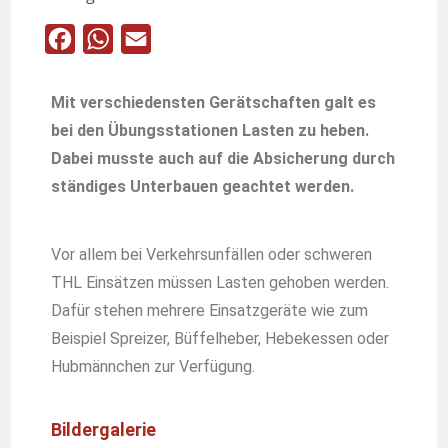
F
W
E
a
h
m
c
a
a
Mit verschiedensten Gerätschaften galt es
e
t
i
bei den Übungsstationen Lasten zu heben.
b
s
l
Dabei musste auch auf die Absicherung durch
ständiges Unterbauen geachtet werden.
o
A
o
p
k
p
Vor allem bei Verkehrsunfällen oder schweren
THL Einsätzen müssen Lasten gehoben werden.
Dafür stehen mehrere Einsatzgeräte wie zum
Beispiel Spreizer, Büffelheber, Hebekessen oder
Hubmännchen zur Verfügung.
Bildergalerie