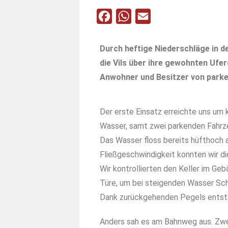
F
W
E
a
h
m
c
a
a
Durch heftige Niederschläge in d
e
t
i
die Vils über ihre gewohnten Ufe
b
s
l
Anwohner und Besitzer von park
o
A
o
p
Der erste Einsatz erreichte uns um k
k
p
Wasser, samt zwei parkenden Fahrz
Das Wasser floss bereits hüfthoch a
Fließgeschwindigkeit konnten wir di
Wir kontrollierten den Keller im Ge
Türe, um bei steigenden Wasser Sc
Dank zurückgehenden Pegels entsta
Anders sah es am Bahnweg aus. Zwei 