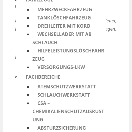
Getränke.
MEHRZWECKFAHRZEUG
TANKLÖSCHFAHRZEUG
Im Einsatz waren: Mehrzweckfahrzeug, Drehleiter,
DREHLEITER MIT KORB
Hilfeleistungslöschfahrzeug und Schlauchwagen.
WECHSELLADER MIT AB
SCHLAUCH
HILFELEISTUNGSLÖSCHFAHR
Foto: Pressefotografie24 Dominik Götz
ZEUG
VERSORGUNGS-LKW
FACHBEREICHE
ATEMSCHUTZWERKSTATT
SCHLAUCHWERKSTATT
CSA –
Merkur
CHEMIKALIENSCHUTZAUSRÜST
UNG
ABSTURZSICHERUNG