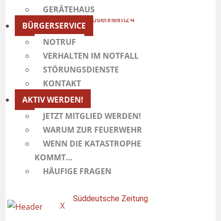
GERÄTEHAUS
Rosenheim24
BÜRGERSERVICE
NOTRUF
VERHALTEN IM NOTFALL
STÖRUNGSDIENSTE
A
bendzeitung München
KONTAKT
AKTIV WERDEN!
JETZT MITGLIED WERDEN!
WARUM ZUR FEUERWEHR
ED-live
WENN DIE KATASTROPHE
KOMMT…
HÄUFIGE FRAGEN
Süddeutsche Zeitung
X