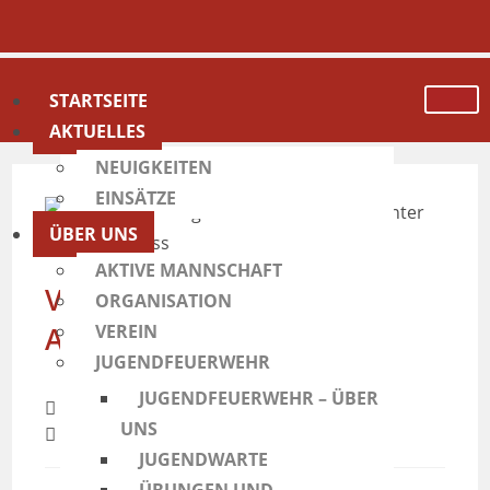
STARTSEITE
AKTUELLES
NEUIGKEITEN
EINSÄTZE
ÜBER UNS
AKTIVE MANNSCHAFT
Verkehrsunfall unter
ORGANISATION
Alkoholeinfluss
VEREIN
JUGENDFEUERWEHR
JUGENDFEUERWEHR – ÜBER
Freiwillige Feuerwehr Taufkirchen
UNS
19. Mai 2020
Einsatzbericht
JUGENDWARTE