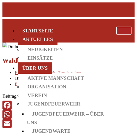
STARTSEITE
AKTUELLES
NEUIGKEITEN
EINSÄTZE
Waldbrand bei Baierbach
ÜBER UNS
Freiwillige Feuerwehr Taufkirchen
AKTIVE MANNSCHAFT
18. April 2020
Einsatzbericht
ORGANISATION
VEREIN
Beitrag teilen:
JUGENDFEUERWEHR
JUGENDFEUERWEHR – ÜBER
Facebook
UNS
WhatsApp
JUGENDWARTE
Email