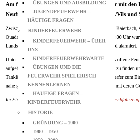
ÜBUNGEN UND AUSBILDUNG
Am
frühen Nachmittag des 18.03. wurden wir mit den
JUGENDFEUERWEHR –
Neufraunhofen, Georgenzell, Vilslern, Velden/Vils und
HÄUFIGE FRAGEN
Zwischen Unterhausbach und Schlott, in der Gemeinde Baierbach, s
KINDERFEUERWEHR
Quadratmeter großes Waldstück in Flammen. Gegen 14:00 Uhr wur
KINDERFEUERWEHR – ÜBER
Landshut und Erding zu einem ausgedehnten Waldbrand alarmiert.
UNS
KINDERFEUERWEHRWARTE
Unter Atemschutz konnten die Kameraden zunächst das offene Feu
ÜBUNGEN UND DIE
aufgeharkt, um weitere bis dahin verborgene Glutnester zu finden u
FEUERWEHR SPIELERISCH
Tanklöschfahrzeug (TLF) kam dabei mit dem Wasserwerfer zum Ein
KENNENLERNEN
nahe gelegenen Weiher konnten umliegende Landwirte mit deren Gül
HÄUFIGE FRAGEN –
Im Einsatz waren:
Mehrzweckfahrzeug
,
Hilfeleistungslöschfahrzeug
KINDERFEUERWEHR
HISTORIE
GRÜNDUNG – 1900
1900 – 1950