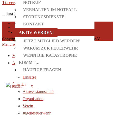
Tierrettung am Erdbeerfeld
NOTRUF
VERHALTEN IM NOTFALL
1. Juni 2020
STÖRUNGSDIENSTE
KONTAKT
KONTAKT
IMPRESSUM
DATENSCHUTZ
AKTIV WERDEN!
Copyright 2026 - Freiwillige Feuerwehr Taufkirchen/Vils e.V.
JETZT MITGLIED WERDEN!
Menü schließen
WARUM ZUR FEUERWEHR
WENN DIE KATASTROPHE
Startseite
KOMMT…
Aktuelles
HÄUFIGE FRAGEN
Neuigkeiten
Einsätze
Über Uns
X
Aktive Mannschaft
Organisation
Verein
Jugendfeuerwehr