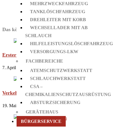
MEHRZWECKFAHRZEUG
TANKLÖSCHFAHRZEUG
DREHLEITER MIT KORB
WECHSELLADER MIT AB
Das könnte dir auch gefallen
SCHLAUCH
HILFELEISTUNGSLÖSCHFAHRZEUG
VERSORGUNGS-LKW
Erster Einsatz für WLF mit AB-Schlauch
FACHBEREICHE
7. April 2025
ATEMSCHUTZWERKSTATT
SCHLAUCHWERKSTATT
CSA –
Verkehrsunfall unter Alkoholeinfluss
CHEMIKALIENSCHUTZAUSRÜSTUNG
ABSTURZSICHERUNG
19. Mai 2020
GERÄTEHAUS
BÜRGERSERVICE